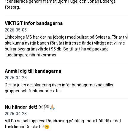
licensierade genom främst Björn Fugel och Johan Edbergs
försorg.
VIKTIGT inför bandagarna
2026-05-05
Linköpings MS har det nu jobbigt med bullret på Sviesta. För att vi
ska kunna nyttja banan för vårt intresse är det viktigt att vi inte
bullrar över gränsvärdet 95 db. Se till att ha välpackade
ljuddämpare när ni kommer.
Anmäl dig till bandagarna
2026-04-23
Det är ju en del planering även inför bandagarna vad gäller
grupper och funktionärer etc.
Nu händer det! ☀️🏁🙏🏼
2026-04-23
Vill Du se och uppleva Roadracing på riktigt nära håll, då är det
funktionär Du ska bli!😊