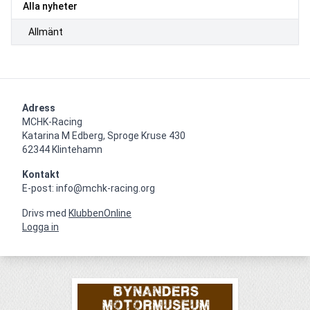
Alla nyheter
Allmänt
Adress
MCHK-Racing

Katarina M Edberg, Sproge Kruse 430

62344 Klintehamn
Kontakt
E-post: info@mchk-racing.org
Drivs med
KlubbenOnline
Logga in